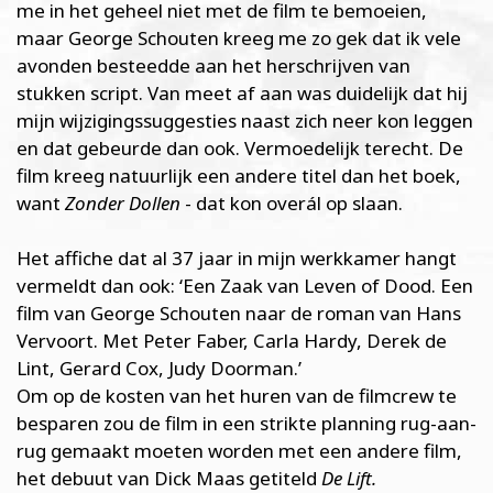
me in het geheel niet met de film te bemoeien,
maar George Schouten kreeg me zo gek dat ik vele
avonden besteedde aan het herschrijven van
stukken script. Van meet af aan was duidelijk dat hij
mijn wijzigingssuggesties naast zich neer kon leggen
en dat gebeurde dan ook. Vermoedelijk terecht. De
film kreeg natuurlijk een andere titel dan het boek,
want
Zonder Dollen
- dat kon overál op slaan.
Het affiche dat al 37 jaar in mijn werkkamer hangt
vermeldt dan ook: ‘Een Zaak van Leven of Dood. Een
film van George Schouten naar de roman van Hans
Vervoort. Met Peter Faber, Carla Hardy, Derek de
Lint, Gerard Cox, Judy Doorman.’
Om op de kosten van het huren van de filmcrew te
besparen zou de film in een strikte planning rug-aan-
rug gemaakt moeten worden met een andere film,
het debuut van Dick Maas getiteld
De Lift.