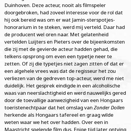
Duinhoven. Deze acteur, nooit als filmspeler
doorgebroken, had zoveel interesse voor de rol dat
hij ook bereid was om er wat Jamin-sterspotjes-
honorarium in te steken, werd mij verteld. Daar had
de producent wel oren naar. Met gelatenheid
vertelden Luijters en Pieters over de bijeenkomsten
die zij met de gevierde acteur hadden gehad, die
telkens opsprong om even een typetje neer te
zetten. Of zij die typetjes niet zagen zitten of dat er
een algehele vrees was dat de regisseur het zou
verliezen van de gedreven top-acteur, werd me niet
duidelijk. Het gesprek eindigde in een alcoholische
waas van neerslachtigheid en werd nauwelijks gered
door de toevallige aanwezigheid van een Hongaars
toeristenechtpaar dat het omslag van
Zonder Dollen
herkende als Hongaars tafereel en graag wilde
weten waar we het over hadden. Over een in
Maastricht spelende film dus. Enige tijd later ontving