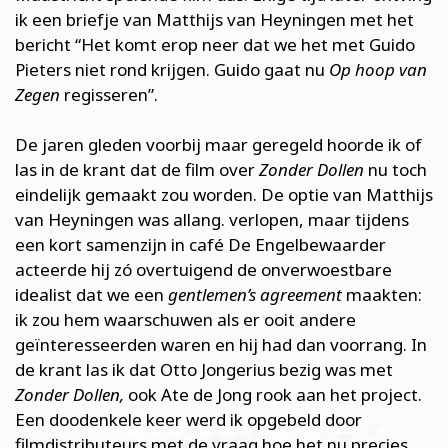
ik een briefje van Matthijs van Heyningen met het
bericht “Het komt erop neer dat we het met Guido
Pieters niet rond krijgen. Guido gaat nu
Op hoop van
Zegen
regisseren”.
De jaren gleden voorbij maar geregeld hoorde ik of
las in de krant dat de film over
Zonder Dollen
nu toch
eindelijk gemaakt zou worden. De optie van Matthijs
van Heyningen was allang. verlopen, maar tijdens
een kort samenzijn in café De Engelbewaarder
acteerde hij zó overtuigend de onverwoestbare
idealist dat we een
gentlemen’s agreement
maakten:
ik zou hem waarschuwen als er ooit andere
geïnteresseerden waren en hij had dan voorrang. In
de krant las ik dat Otto Jongerius bezig was met
Zonder Dollen,
ook Ate de Jong rook aan het project.
Een doodenkele keer werd ik opgebeld door
filmdistributeurs met de vraag hoe het nu precies