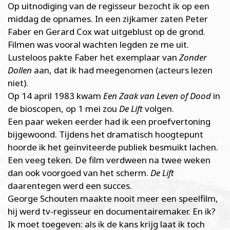
Op uitnodiging van de regisseur bezocht ik op een
middag de opnames. In een zijkamer zaten Peter
Faber en Gerard Cox wat uitgeblust op de grond.
Filmen was vooral wachten legden ze me uit.
Lusteloos pakte Faber het exemplaar van
Zonder
Dollen
aan, dat ik had meegenomen (acteurs lezen
niet).
Op 14 april 1983 kwam
Een Zaak van Leven of Dood
in
de bioscopen, op 1 mei zou
De Lift
volgen.
Een paar weken eerder had ik een proefvertoning
bijgewoond. Tijdens het dramatisch hoogtepunt
hoorde ik het geïnviteerde publiek besmuikt lachen.
Een veeg teken. De film verdween na twee weken
dan ook voorgoed van het scherm.
De Lift
daarentegen werd een succes.
George Schouten maakte nooit meer een speelfilm,
hij werd tv-regisseur en documentairemaker. En ik?
Ik moet toegeven: als ik de kans krijg laat ik toch