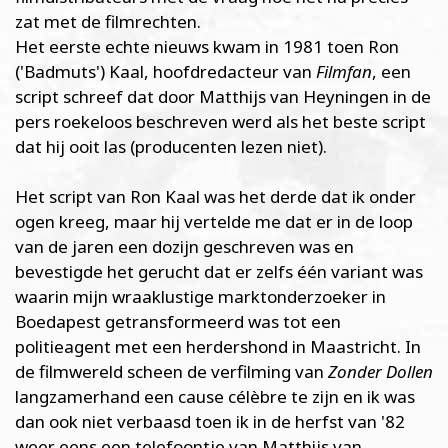
zat met de filmrechten.
Het eerste echte nieuws kwam in 1981 toen Ron
('Badmuts') Kaal, hoofdredacteur van
Filmfan
, een
script schreef dat door Matthijs van Heyningen in de
pers roekeloos beschreven werd als het beste script
dat hij ooit las (producenten lezen niet).
Het script van Ron Kaal was het derde dat ik onder
ogen kreeg, maar hij vertelde me dat er in de loop
van de jaren een dozijn geschreven was en
bevestigde het gerucht dat er zelfs één variant was
waarin mijn wraaklustige marktonderzoeker in
Boedapest getransformeerd was tot een
politieagent met een herdershond in Maastricht. In
de filmwereld scheen de verfilming van
Zonder Dollen
langzamerhand een cause célèbre te zijn en ik was
dan ook niet verbaasd toen ik in de herfst van '82
weer eens een telefoontje van Matthijs van