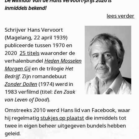
De winnaar van de Hans Vervoort-prijs 2026 is
inmiddels bekend!
lees verder
Schrijver Hans Vervoort
(Magelang, 22 april 1939)
publiceerde tussen 1970 en
2020
25 titels
waaronder de
verhalenbundel
Heden Mosselen
Morgen Gij
en de trilogie
Het
Bedrijf
. Zijn romandebuut
Zonder Dollen
(1974) werd in
1983 verfilmd (titel:
Een Zaak
van Leven of Dood
).
Omstreeks 2010 werd Hans lid van Facebook, waar
hij regelmatig
stukjes op plaatst
die inmiddels tot
twee in eigen beheer uitgegeven bundels hebben
geleid.