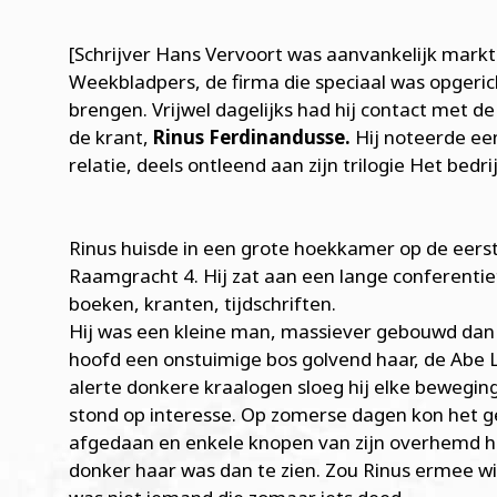
[Schrijver Hans Vervoort was aanvankelijk markt
Weekbladpers, de firma die speciaal was opgeri
brengen. Vrijwel dagelijks had hij contact met 
de krant,
Rinus Ferdinandusse.
Hij noteerde ee
relatie, deels ontleend aan zijn trilogie Het bedr
Rinus huisde in een grote hoekkamer op de eers
Raamgracht 4. Hij zat aan een lange conferentie
boeken, kranten, tijdschriften.
Hij was een kleine man, massiever gebouwd dan j
hoofd een onstuimige bos golvend haar, de Abe Le
alerte donkere kraalogen sloeg hij elke beweging 
stond op interesse. Op zomerse dagen kon het g
afgedaan en enkele knopen van zijn overhemd ha
donker haar was dan te zien. Zou Rinus ermee wi