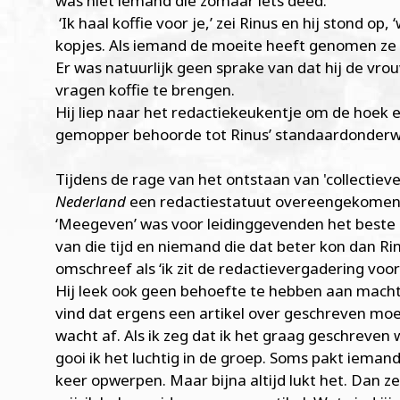
was niet iemand die zomaar iets deed.
‘Ik haal koffie voor je,’ zei Rinus en hij stond 
kopjes. Als iemand de moeite heeft genomen ze e
Er was natuurlijk geen sprake van dat hij de vro
vragen koffie te brengen.
Hij liep naar het redactiekeukentje om de hoek e
gemopper behoorde tot Rinus’ standaardonder
Tijdens de rage van het ontstaan van 'collectieve
Nederland
een redactiestatuut overeengekomen w
‘Meegeven’ was voor leidinggevenden het beste
van die tijd en niemand die dat beter kon dan Rinu
omschreef als ‘ik zit de redactievergadering voor
Hij leek ook geen behoefte te hebben aan macht,
vind dat ergens een artikel over geschreven moet
wacht af. Als ik zeg dat ik het graag geschreven w
gooi ik het luchtig in de groep. Soms pakt ieman
keer opwerpen. Maar bijna altijd lukt het. Dan 