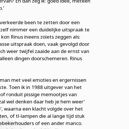
j ervan? En dan zeg ik: goed idee, meteen
.’
t verkeerde been te zetten door een
elf nimmer een duidelijke uitspraak te
 kon Rinus ineens zoiets zeggen als:
asse uitspraak doen, vaak gevolgd door
och weer twijfel zaaide aan de ernst van
 alleen dingen doorschemeren. Rinus
ge man met veel emoties en ergernissen
kte. Toen ik in 1988 uitgever van het
e of ronduit pissige memootjes van
 zal wel denken daar heb je hem weer’
eb’, waarna een klacht volgde over het
en, of tl-lampen die al lange tijd stuk
ffiebekerhouders of een ander manco.