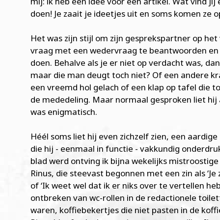
mij: ik heb een idee voor een artikel. Wat vind ji
doen! Je zaait je ideetjes uit en soms komen ze op
Het was zijn stijl om zijn gesprekspartner op he
vraag met een wedervraag te beantwoorden en z
doen. Behalve als je er niet op verdacht was, dan
maar die man deugt toch niet? Of een andere kr
een vreemd hol gelach of een klap op tafel die t
de mededeling. Maar normaal gesproken liet hij
was enigmatisch.
Héél soms liet hij even zichzelf zien, een aardi
die hij - eenmaal in functie - vakkundig onderdru
blad werd ontving ik bijna wekelijks mistroostig
Rinus, die steevast begonnen met een zin als ‘Je
of ‘Ik weet wel dat ik er niks over te vertellen h
ontbreken van wc-rollen in de redactionele toilett
waren, koffiebekertjes die niet pasten in de ko