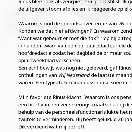
Rinus bleef ook als zeurpiet een groot stilist. Ik
de uitgever stoom afblies en ik reageerde op elke
Waarom stond de inhoudsadvertentie van
VN
nie
Konden we dat niet afdwingen? En waarom zonde
‘Want wat gebeurt er met die fax?’ riep hij bitter
in handen kwam van een bureauredacteur die de
hoofdredactie zodat het dagblad de primeur zou
opinieweekblad verscheen.
Een echt bewijs was nog niet geleverd, gaf Rin
onthullingen van
Vrij Nederland
de laatste maand
waren. Een typisch Ferdinandussiaanse snee in e
Mijn favoriete Rinus-klacht: ‘Waarom is ons pe
een brief van een verzekerings-maatschappij di
behulp van de personeelsfunctionaris lukte het me
twijfels te verminderen. Hij heeft gelukkig 26 j
Dik verdiend wat mij betreft.