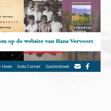
m op de website van Hans Vervoort
e Hoek
Indo Corner
Gastenboek