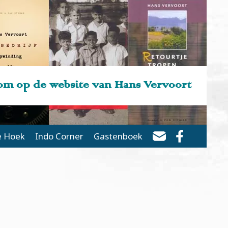
m op de website van Hans Vervoort
e Hoek
Indo Corner
Gastenboek