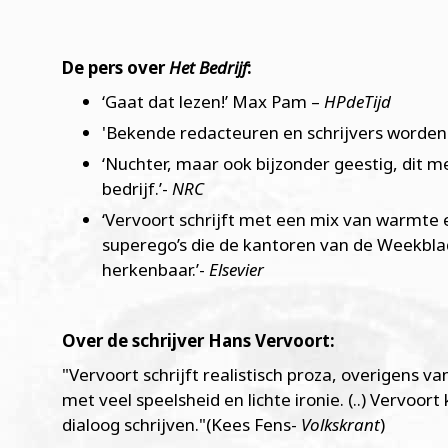
De pers over
Het Bedrijf
:
‘Gaat dat lezen!’ Max Pam –
HPdeTijd
'Bekende redacteuren en schrijvers worden 
‘Nuchter, maar ook bijzonder geestig, dit 
bedrijf.’-
NRC
‘Vervoort schrijft met een mix van warmte
superego’s die de kantoren van de Weekbla
herkenbaar.’-
Elsevier
Over de schrijver Hans Vervoort:
"Vervoort schrijft realistisch proza, overigens va
met veel speelsheid en lichte ironie. (..) Vervoo
dialoog schrijven."(Kees Fens-
Volkskrant
)