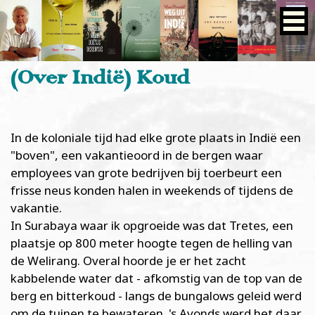
(Over Indië) Koud
In de koloniale tijd had elke grote plaats in Indië een
"boven", een vakantieoord in de bergen waar
employees van grote bedrijven bij toerbeurt een
frisse neus konden halen in weekends of tijdens de
vakantie.
In Surabaya waar ik opgroeide was dat Tretes, een
plaatsje op 800 meter hoogte tegen de helling van
de Welirang. Overal hoorde je er het zacht
kabbelende water dat - afkomstig van de top van de
berg en bitterkoud - langs de bungalows geleid werd
om de tuinen te bewateren. 's Avonds werd het daar