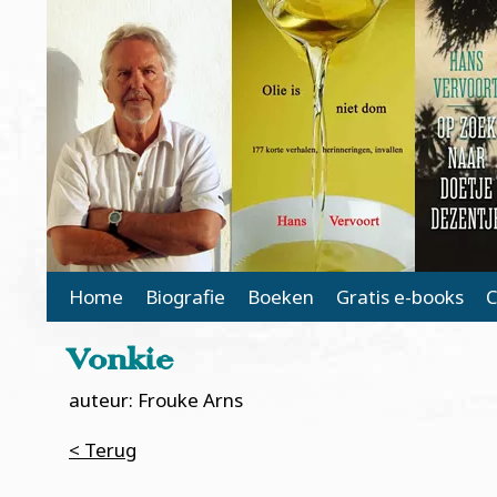
Main Page Navigation
Home
Biografie
Boeken
Gratis e-books
C
Vonkie
auteur: Frouke Arns
< Terug