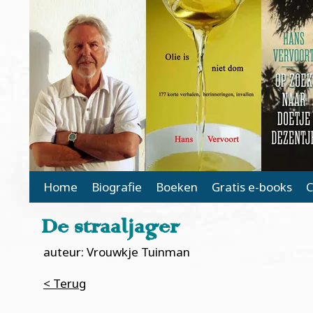
Main Page Navigation
Home
Biografie
Boeken
Gratis e-books
C
De straaljager
auteur: Vrouwkje Tuinman
< Terug