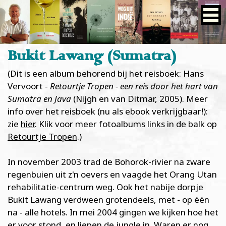
Bukit Lawang (Sumatra)
(Dit is een album behorend bij het reisboek: Hans
Vervoort -
Retourtje Tropen - een reis door het hart van
Sumatra en Java
(Nijgh en van Ditmar, 2005). Meer
info over het reisboek (nu als ebook verkrijgbaar!):
zie
hier
. Klik voor meer fotoalbums links in de balk op
Retourtje Tropen
.)
In november 2003 trad de Bohorok-rivier na zware
regenbuien uit z'n oevers en vaagde het Orang Utan
rehabilitatie-centrum weg. Ook het nabije dorpje
Bukit Lawang verdween grotendeels, met - op één
na - alle hotels. In mei 2004 gingen we kijken hoe het
er voor stond, en liepen de jungle in. Waren er nog