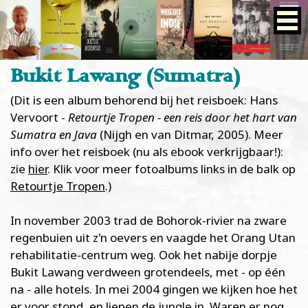
Bukit Lawang (Sumatra)
(Dit is een album behorend bij het reisboek: Hans
Vervoort -
Retourtje Tropen - een reis door het hart van
Sumatra en Java
(Nijgh en van Ditmar, 2005). Meer
info over het reisboek (nu als ebook verkrijgbaar!):
zie
hier
. Klik voor meer fotoalbums links in de balk op
Retourtje Tropen
.)
In november 2003 trad de Bohorok-rivier na zware
regenbuien uit z'n oevers en vaagde het Orang Utan
rehabilitatie-centrum weg. Ook het nabije dorpje
Bukit Lawang verdween grotendeels, met - op één
na - alle hotels. In mei 2004 gingen we kijken hoe het
er voor stond, en liepen de jungle in. Waren er nog