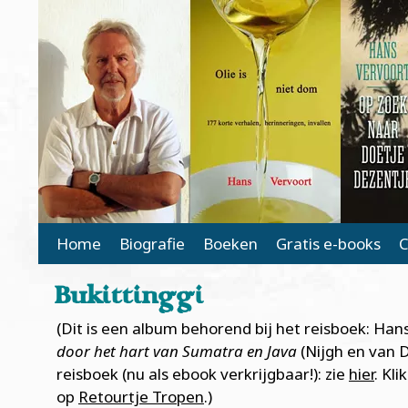
Main Page Navigation
Home
Biografie
Boeken
Gratis e-books
C
Bukittinggi
(Dit is een album behorend bij het reisboek: Han
door het hart van Sumatra en Java
(Nijgh en van D
reisboek (nu als ebook verkrijgbaar!): zie
hier
. Kl
op
Retourtje Tropen
.)