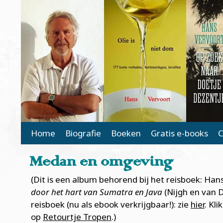
Main Page Navigation
Home
Biografie
Boeken
Gratis e-books
C
Medan en omgeving
(Dit is een album behorend bij het reisboek: Han
door het hart van Sumatra en Java
(Nijgh en van D
reisboek (nu als ebook verkrijgbaar!): zie
hier
. Kl
op
Retourtje Tropen
.)