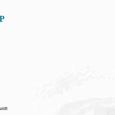
op
uidt