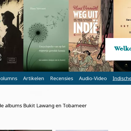
Welko
olumns
Artikelen
Recensies
Audio-Video
Indisch
us de albums Bukit Lawang en Tobameer