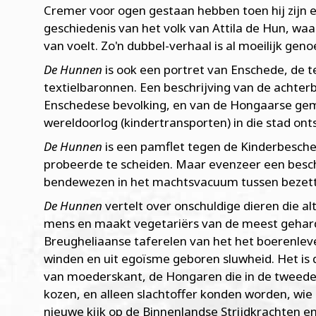
Cremer voor ogen gestaan hebben toen hij zijn
geschiedenis van het volk van Attila de Hun, waa
van voelt. Zo'n dubbel-verhaal is al moeilijk gen
De Hunnen
is ook een portret van Enschede, de t
textielbaronnen. Een beschrijving van de acht
Enschedese bevolking, en van de Hongaarse gem
wereldoorlog (kindertransporten) in die stad ont
De Hunnen
is een pamflet tegen de Kinderbesch
probeerde te scheiden. Maar evenzeer een besch
bendewezen in het machtsvacuum tussen bezetti
De Hunnen
vertelt over onschuldige dieren die alt
mens en maakt vegetariërs van de meest geharde 
Breugheliaanse taferelen van het het boerenleve
winden en uit egoïsme geboren sluwheid. Het is d
van moederskant, de Hongaren die in de tweede 
kozen, en alleen slachtoffer konden worden, wie
nieuwe kijk op de Binnenlandse Strijdkrachten en