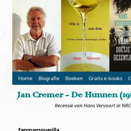
Main Page Navigation
Home
Biografie
Boeken
Gratis e-books
C
Jan Cremer - De Hunnen (19
Recensie
van Hans Vervoort
in NRC
Eenmansguerilla