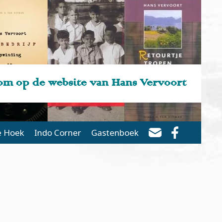
m op de website van Hans Vervoort
e Hoek
Indo Corner
Gastenboek