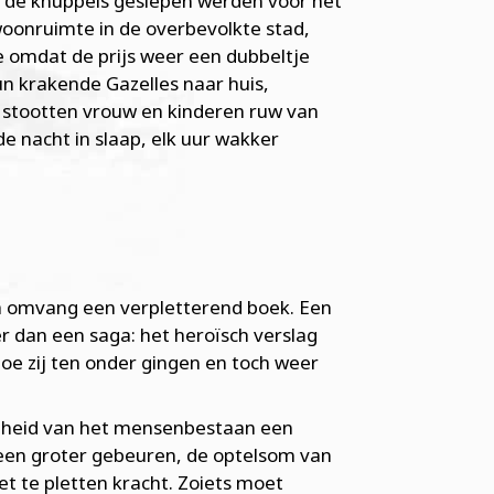
d de knuppels geslepen werden voor het
oonruimte in de overbevolkte stad,
e omdat de prijs weer een dubbeltje
n krakende Gazelles naar huis,
 stootten vrouw en kinderen ruw van
 de nacht in slaap, elk uur wakker
a omvang een verpletterend boek. Een
er dan een saga: het heroïsch verslag
Hoe zij ten onder gingen en toch weer
kortheid van het mensenbestaan een
 een groter gebeuren, de optelsom van
t te pletten kracht. Zoiets moet