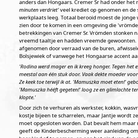
anders dan Hongaars. Cremer Sr had onder het
minuten verdriet'
veel krediet op genomen en de 
werkplaats leeg. Totaal berooid moest de jonge
zien door te komen in een omgeving die 'vrömde
betrekkingen van Cremer Sr. Vrömden stonken na
vreemd taaltje en hadden vreemde gewoonten. 
afgenomen door verraad van de buren, afwissel
Bolsjewiek of vanwege het Hongaarse accent aa
'Rodina werd mager en ik kreeg honger. Tegen het
meestal aan één stuk door. Vaak dekte moeder voor 
Ze keek toe terwijl ik at. 'Mamuszka moet eten!' ge
'Mamuszka hééft gegeten!' loog ze en glimlachte terw
klopte.'
Door zich te verhuren als werkster, kokkin, was
kostje bijeen te scharrelen, maar Jantje wordt z
moet opgesloten worden. Dat bevalt hem maar m
geeft de Kinderbescherming weer aanleiding om