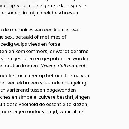
eindelijk vooral de eigen zakken spekte
n personen, in mijn boek beschreven
t in de memoires van een kleuter wat
ge sex, betaald of met mes of
edig wulps vlees en forse
ieten en komkommers, er wordt geramd
rukt en gestoten en gespoten, er worden
 te pas kan komen.
Never a dull moment.
indelijk toch neer op het oer-thema van
mer verteld in een vreemde mengeling
tisch variërend tussen opgewonden
chés en simpele, zuivere beschrijvingen
it deze veelheid de essentie te kiezen,
remers eigen oorlogsjeugd, waar al het