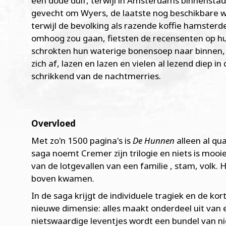
een dode duif, terwijl in Amsterdams binnensta
gevecht om Wyers, de laatste nog beschikbare w
terwijl de bevolking als razende koffie hamsterd
omhoog zou gaan, fietsten de recensenten op hu
schrokten hun waterige bonensoep naar binnen,
zich af, lazen en lazen en vielen al lezend diep in
schrikkend van de nachtmerries.
Overvloed
Met zo'n 1500 pagina's is
De Hunnen
alleen al qu
saga noemt Cremer zijn trilogie en niets is mooi
van de lotgevallen van een familie , stam, volk. 
boven kwamen.
In de saga krijgt de individuele tragiek en de 
nieuwe dimensie: alles maakt onderdeel uit van
nietswaardige leventjes wordt een bundel van nie