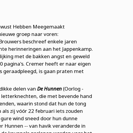
 Bewust Hebben Meegemaakt
nieuwe groep naar voren:
 Brouwers beschreef enkele jaren
hte herinneringen aan het Jappenkamp.
lijking met de bakken angst en geweld
0 pagina's. Cremer heeft er naar eigen
es geraadpleegd, is gaan praten met
 dikke delen van
De Hunnen
(Oorlog -
ffe letterknechten, die met bevende hand
enden, waarin stond dat hun de tong
ls zij vóór 22 februari iets zouden
e gure wind sneed door hun dunne
er Hunnen -- van havik veranderde in