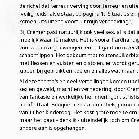
de richel dat terreur verving door terreur en uit
(veiligheidshalve staat op pagina 1: 'Situaties e
komen uitsluitend voort uit mijn verbeelding ').
Bij Cremer past natuurlijk ook veel sex, al is da
moeilijk waar te maken. Het is vooral hardhandi
vuurwapen afgedwongen, en het gaat om overvlo
schaamlippen. Het gebeurt met reuzensuikerb
met flessen en vuisten en pistolen, er wordt ge
kippen bij gebruikt en koeien en alles wat maar
Al deze thema's en deel-vertellingen komen uite
sex en geweld, macht en vernedering, door Cre
van fantasie en werkelijke herinneringen, stilis
pamflettaal, Bouquet-reeks romantiek, porno-cli
vanuit het kinderoog. Het kost grote moeite om u
maar het gaat - denk ik -­ uiteindelijk toch om C
andere aan is opgehangen.