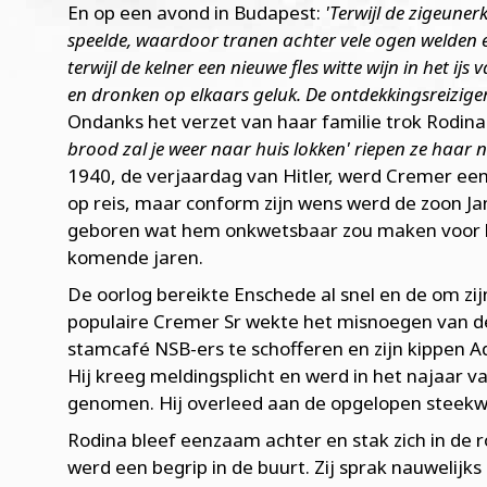
En op een avond in Budapest:
'Terwijl de zigeuner
speelde, waardoor tranen achter vele ogen welden e
terwijl de kelner een nieuwe fles witte wijn in het ijs 
en dronken op elkaars geluk. De ontdekkingsreizige
Ondanks het verzet van haar familie trok Rodina 
brood zal je weer naar huis lokken' riepen ze haar 
1940, de verjaardag van Hitler, werd Cremer ee
op reis, maar conform zijn wens werd de zoon J
geboren wat hem onkwetsbaar zou maken voor ko
komende jaren.
De oorlog bereikte Enschede al snel en de om zij
populaire Cremer Sr wekte het misnoegen van de 
stamcafé NSB-ers te schofferen en zijn kippen A
Hij kreeg meldingsplicht en werd in het najaar 
genomen. Hij overleed aan de opgelopen steek
Rodina bleef eenzaam achter en stak zich in de
werd een begrip in de buurt. Zij sprak nauwelijk