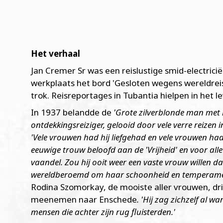
Het verhaal
Jan Cremer Sr was een reislustige smid-electrici
werkplaats het bord 'Gesloten wegens wereldreis'
trok. Reisreportages in Tubantia hielpen in het
In 1937 belandde de
'Grote zilverblonde man met 
ontdekkingsreiziger, gelooid door vele verre reizen i
'Vele vrouwen had hij liefgehad en vele vrouwen 
eeuwige trouw beloofd aan de 'Vrijheid' en voor all
vaandel. Zou hij ooit weer een vaste vrouw willen d
wereldberoemd om haar schoonheid en temperame
Rodina Szomorkay, de mooiste aller vrouwen, dri
meenemen naar Enschede
. 'Hij zag zichzelf al 
mensen die achter zijn rug fluisterden.'