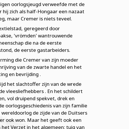
 eigen oorlogsjeugd verweefde met de
r hij zich als half-Hongaar een nazaat
oeg, maar Cremer is niets teveel.
extielstad, geregeerd door
erbakse, 'vrömden' wantrouwende
eenschap die na de eerste
stond, de eerste gastarbeiders.
erming die Cremer van zijn moeder
rijving van de zwarte handel en het
ng en bevrijding .
ijd het slachtoffer zijn van de wrede
vleesliefhebbers . En het schildert
n, vol druipend spekvet, drek en
e oorlogsgeschiedenis van zijn familie
wereldoorlog de zijde van de Duitsers
 er ook won. Maar het geeft ook een
 het Verzet in het algemeen: tuig van