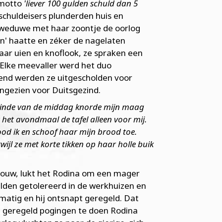
 motto
'liever 100 gulden schuld dan 5
schuldeisers plunderden huis en
 weduwe met haar zoontje de oorlog
n' haatte en zéker de nagelaten
ar uien en knoflook, ze spraken een
Elke meevaller werd het duo
end werden ze uitgescholden voor
ngezien voor Duitsgezind.
 einde van de middag knorde mijn maag
het avondmaal de tafel alleen voor mij.
bood ik en schoof haar mijn brood toe.
ijl ze met korte tikken op haar holle buik
vrouw, lukt het Rodina om een mager
elden getolereerd in de werkhuizen en
atig en hij ontsnapt geregeld. Dat
 geregeld pogingen te doen Rodina