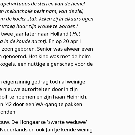
kapel virtuoos de sterren van de hemel
n melancholie bezit nam, van de ziel,
van de koeler stak, keken zij in elkaars ogen
r vroeg haar zijn vrouw te worden.'
twee jaar later naar Holland (
'Het
na in de koude nacht)
. En op 20 april
n zoon geboren. Senior was alweer even
an genoemd. Het kind was met de helm
gels, een nuttige eigenschap voor de
n eigenzinnig gedrag toch al weinige
nieuwe autoriteiten door in zijn
dolf te noemen en zijn haan Heinrich.
van '42 door een WA-gang te pakken
wonden.
 rouw. De Hongaarse 'zwarte weduwe'
s Nederlands en ook Jantje kende weinig