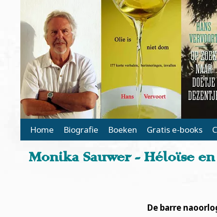
Main Page Navigation
Home
Biografie
Boeken
Gratis e-books
C
Monika Sauwer - Héloïse en 
De barre naoorlo