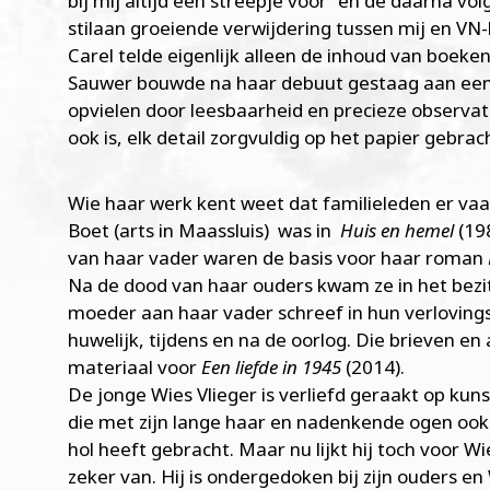
bij mij altijd een streepje voor“ en de daarna v
stilaan groeiende verwijdering tussen mij en V
Carel telde eigenlijk alleen de inhoud van boeken, 
Sauwer bouwde na haar debuut gestaag aan een 
opvielen door leesbaarheid en precieze observaties
ook is, elk detail zorgvuldig op het papier gebrac
Wie haar werk kent weet dat familieleden er vaak
Boet (arts in Maassluis) was in
Huis en hemel
(19
van haar vader waren de basis voor haar roman
Na de dood van haar ouders kwam ze in het bezit
moeder aan haar vader schreef in hun verlovingst
huwelijk, tijdens en na de oorlog. Die brieven 
materiaal voor
Een liefde in 1945
(2014).
De jonge Wies Vlieger is verliefd geraakt op k
die met zijn lange haar en nadenkende ogen ook
hol heeft gebracht. Maar nu lijkt hij toch voor Wie
zeker van. Hij is ondergedoken bij zijn ouders e