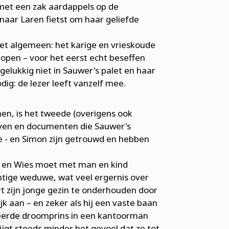
j met een zak aardappels op de
naar Laren fietst om haar geliefde
het algemeen: het karige en vrieskoude
tropen – voor het eerst echt beseffen
 gelukkig niet in Sauwer's palet en haar
g: de lezer leeft vanzelf mee.
nen, is het tweede (overigens ook
ieven en documenten die Sauwer's
e - en Simon zijn getrouwd en hebben
d en Wies moet met man en kind
tige weduwe, wat veel ergernis over
t zijn jonge gezin te onderhouden door
 aan – en zeker als hij een vaste baan
nteerde droomprins in een kantoorman
ijgt steeds minder het gevoel dat ze tot