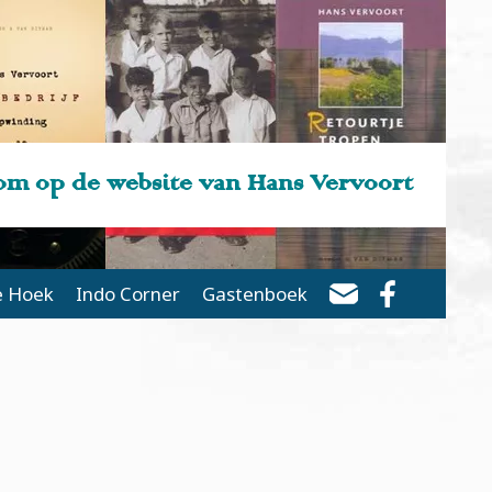
m op de website van Hans Vervoort
e Hoek
Indo Corner
Gastenboek