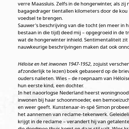
verre Maassluis. Zelfs in de hongerwinter, als zi
bagagedrager tientallen kilometers door de kou 
voedsel te brengen.
Sauwer's beschrijving van die tocht (en meer in 
bestaan in die tijd) deed mij – opgegroeid in de 
wat de hongerwinter inhield. Sentimentaliteit zit
nauwkeurige beschrijvingen maken dat ook onnodi
Héloïse en het inwonen 1947-1952
, zojuist versche
afzonderlijk te lezen) boek gebaseerd op de br
ouders nalieten. Wies – de roepnaam van Héloïs
hun eerste kind, een dochter.
In het naoorlogse Nederland heerst woningnoo
inwonen bij haar schoonmoeder, een bemoeizuch
en weer geeft. Kunstenaar-in-spé Simon probeer
het aannemen van reclame-tekenwerk. Geleidelijk
krijgt in de reclame – verandert hij van getale
die doodmoe thuis komt en daar stil valt. Wies kr