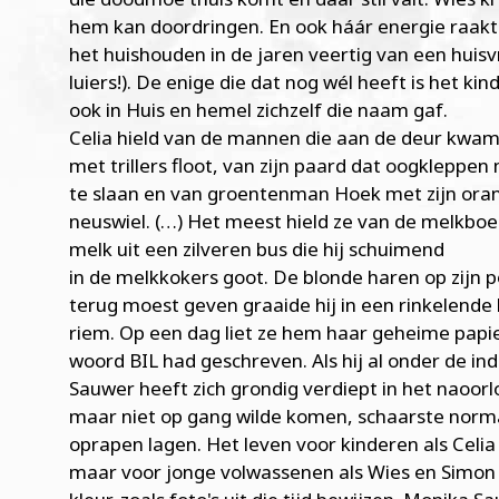
hem kan doordringen. En ook háár energie raakt 
het huishouden in de jaren veertig van een hui
luiers!). De enige die dat nog wél heeft is het kin
ook in Huis en hemel zichzelf die naam gaf.
Celia hield van de mannen die aan de deur kwame
met trillers floot, van zijn paard dat oogkleppen
te slaan en van groentenman Hoek met zijn oran
neuswiel. (…) Het meest hield ze van de melkboer.
melk uit een zilveren bus die hij schuimend
in de melkkokers goot. De blonde haren op zijn po
terug moest geven graaide hij in een rinkelende 
riem. Op een dag liet ze hem haar geheime papie
woord BIL had geschreven. Als hij al onder de ind
Sauwer heeft zich grondig verdiept in het naoo
maar niet op gang wilde komen, schaarste norma
oprapen lagen. Het leven voor kinderen als Celi
maar voor jonge volwassenen als Wies en Simon 