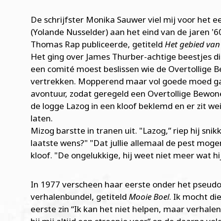
De schrijfster Monika Sauwer viel mij voor het 
(Yolande Nusselder) aan het eind van de jaren '
Thomas Rap publiceerde, getiteld
Het gebied van
Het ging over James Thurber-achtige beestjes di
een comité moest beslissen wie de Overtollige
vertrekken. Mopperend maar vol goede moed ga
avontuur, zodat geregeld een Overtollige Bewon
de logge Lazog in een kloof beklemd en er zit w
laten.
Mizog barstte in tranen uit. "Lazog,” riep hij sn
laatste wens?" "Dat jullie allemaal de pest mogen
kloof. "De ongelukkige, hij weet niet meer wat h
In 1977 verscheen haar eerste onder het pseu
verhalenbundel, getiteld
Mooie Boel
. Ik mocht d
eerste zin “Ik kan het niet helpen, maar verhale