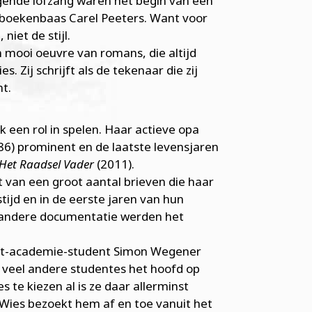
olgende lofzang waren het begin van een
N-boekenbaas Carel Peeters. Want voor
niet de stijl.
mooi oeuvre van romans, die altijd
. Zij schrijft als de tekenaar die zij
ht.
 een rol in spelen. Haar actieve opa
86) prominent en de laatste levensjaren
Het Raadsel Vader
(2011).
 van een groot aantal brieven die haar
ijd en in de eerste jaren van hun
en andere documentatie werden het
unst-academie-student Simon Wegener
 veel andere studentes het hoofd op
s te kiezen al is ze daar allerminst
n Wies bezoekt hem af en toe vanuit het