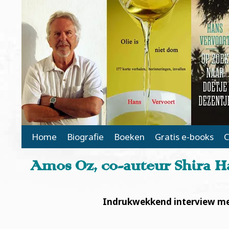
Main Page Navigation
Home
Biografie
Boeken
Gratis e-books
C
Amos Oz, co-auteur Shira Ha
Indrukwekkend interview met