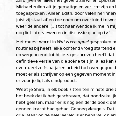
zal blijven en alles met geweld zal willen oploss
Michael zullen altijd gematigd en verlicht zijn e
toegesproken . Alleen Edith, door velen herinne
juist zij staat af en toe open om overtuigd te w
weer de andere. (…) tot haar wendde ik me in mijn
nog liet interviewen en in discussie ging op tv.’
Het meest wordt in
Wat is een appel
gesproken ove
routines bij heeft; elke ochtend vroeg startend e
en weggooiend tot hij iets geschreven heeft dat
definitieve versie van die scène te zijn, alles k
eventueel zelfs na jaren arbeid toch weggegooid. 
moet er als schrijver op een gegeven moment in 
er voor je ligt als eindproduct.
‘Weet je Shira, in elk boek zitten ten minste drie
het boek dat ik heb geschreven, dat noodzakelijke
hebt gelezen, maar er is nog een derde boek: dat 
genoeg kracht had gehad. Genoeg vleugels. Dat b
drie. Maar op de hele wereld is er behalve ik ni