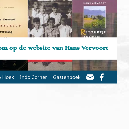
m op de website van Hans Vervoort
e Hoek
Indo Corner
Gastenboek