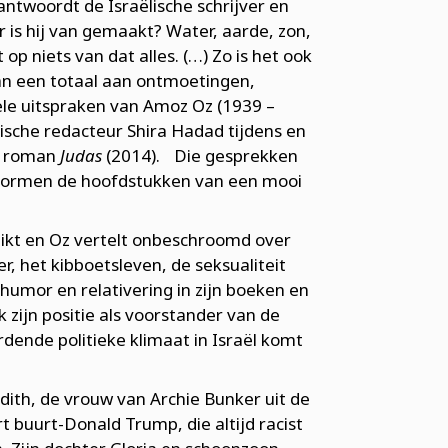
ntwoordt de Israëlische schrijver en
 is hij van gemaakt? Water, aarde, zon,
op niets van dat alles. (…) Zo is het ook
an een totaal aan ontmoetingen,
ele uitspraken van Amoz Oz (1939 –
lische redacteur Shira Hadad tijdens en
jn roman
Judas
(2014). Die gesprekken
 vormen de hoofdstukken van een mooi
ikt en Oz vertelt onbeschroomd over
, het kibboetsleven, de seksualiteit
humor en relativering in zijn boeken en
 zijn positie als voorstander van de
dende politieke klimaat in Israël komt
 Edith, de vrouw van Archie Bunker uit de
rt buurt-Donald Trump, die altijd racist