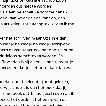
en. Zijn dochter Gloria en schoonzoon
n hoefden dus niet te worden
rd als een belachelijke domme gans –
orden, dan weer de ene kant op, dan
 artikelen, tot haar sprak ik toen ik me
r het schrijven, waar Oz zijn eigen
n kladje na kladje na kladje schrijvend
 hem bevalt. Maar ook dat hoeft niet de
an eindeloos herschreven worden. En
Tevreden is hij eigenlijk nooit, maar je
berusten dat je niet beter kan dan wat
 boeken: het boek dat jij hebt gelezen,
rwijs anders is dan het boek dat jij
is het boek dat ik had geschreven als ik
oek, het derde, is het beste van de
emand die dat boek kent en behalve ik