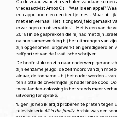
Op de vraag waar zijn verhalen vandaan komen a
vredesactivist Amos Oz: ’Wat is een appel? Waar
een appelboom en een beetje mest. Maar hij lijkt 
met een verhaal. Het is ongetwijfeld gemaakt v
ervaringen en observaties.’ Het is een van de v
2018) in de gesprekken die hij had met zijn Israë
na hun samenwerking bij het uitbrengen van zi
zijn opgenomen, uitgewerkt en geredigeerd en
zelfportret van de Israëlische schrijver.
De hoofdstukken zijn naar onderwerp gerangsch
zijn eenzame jeugd, de zelfmoord van zijn moeder
aldaar, de toename – bij het ouder worden – van 
ten slotte de onvermijdelijk naderende dood. Ook
twee-landen-oplossing in het steeds meer verhar
uitvoerig ter sprake.
‘Eigenlijk heb ik altijd proberen te praten tegen
televisieserie
All in the family
. Archie was een soo