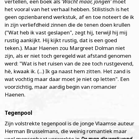
vertellen, een boek als
'Wacht maar, jongen'
moet
het vooral van het verhaal hebben. Stilistisch is het
geen opzienbarend werkstuk, af en toe noteert de ik
in zijn verliefdheid zinnen die de tenen doen krullen
("Wat heb ik vast geslapen", zegt hij, terwijl hij mij
rustig aankijkt. Hij kijkt rustig, dat is een goed
teken.). Maar Haenen zou Margreet Dolman niet
zijn, als er niet toch geregeld wat afstand genomen
werd: "Wat is het ruisen van de zee toch rustgevend,
hè, kwaak ik. (...) Ik ga naast hem zitten. Het zand is
wat vochtig maar daar moet je niet op letten". Een
voorzichtig, maar aardig begin van romancier
Haenen.
Tegenpool
Zijn volstrekte tegenpool is de jonge Vlaamse auteur
Herman Brusselmans, die weinig romantiek maar
veel mensenhaat verwerkte in
De man die werk vond
.