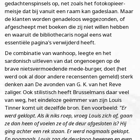
gedachtenspinsels op, net zoals het fotokopieer-
meisje dat bij vanuit een raam kan gadeslaan. Maar
de klanten worden genadeloos weggezonden, of
afgescheept met boeken die zij niet willen hebben
en waaruit de bibliothecaris nogal eens wat
essentiële pagina's verwijderd heeft.
De combinatie van wanhoop, leegte en het
sardonisch uitleven van dat ongenoegen op de
brave nietsvermoedende mede-burger, doet (het
werd ook al door andere recensenten gemeld) sterk
denken aan De avonden van G. K. van het Reve
zaliger. Ook stilistisch heeft Brusselmans daar veel
van weg, het eindeloze geëmmer van zijn Louis
Tinner komt uit dezelfde bron. Een voorbeeld:
"Er
werd geklopt. Als ik niks roep, vroeg Louis zich af, gaan
ze dan heen of voelen ze of de deur afgesloten is? Hij
ging achter een rek staan. Er werd nogmaals geklopt.
En nogmaals. Louis zag de deurknop bewegen en even