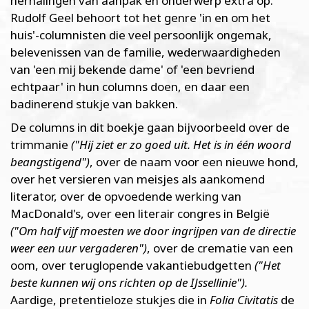
herhalingen van aanpak en onderwerp extra op.
Rudolf Geel behoort tot het genre 'in en om het
huis'-columnisten die veel persoonlijk ongemak,
belevenissen van de familie, wederwaardigheden
van 'een mij bekende dame' of 'een bevriend
echtpaar' in hun columns doen, en daar een
badinerend stukje van bakken.
De columns in dit boekje gaan bijvoorbeeld over de
trimmanie
("Hij ziet er zo goed uit. Het is in één woord
beangstigend")
, over de naam voor een nieuwe hond,
over het versieren van meisjes als aankomend
literator, over de opvoedende werking van
MacDonald's, over een literair congres in België
("Om half vijf moesten we door ingrijpen van de directie
weer een uur vergaderen")
, over de crematie van een
oom, over teruglopende vakantiebudgetten
("Het
beste kunnen wij ons richten op de IJssellinie").
Aardige, pretentieloze stukjes die in
Folia Civitatis
de