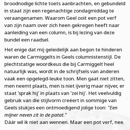
broodnodige lichte toets aanbrachten, en gebundeld
in staat zijn een regenachtige zondagmiddag te
veraangenamen. Waarom Geel ooit een pot verf
van zijn naam over zich heen gekregen heeft naar
aanleiding van een column, is bij lezing van deze
bundel een raadsel.
Het enige dat mij geleidelijk aan begon te hinderen
waren de Carmiggelts in Geels columnistenstijl. De
plechtstatige woordkeus die bij Carmiggelt heel
natuurlijk was, wordt in de schrijfsels van anderen
vaak een opgelegd-leuke toon. Men gaat niet zitten,
men neemt plaats, men is niet ijverig maar nijver, er
staat 'sprak hij' in plaats van 'zei hij'. Het veelvuldig
gebruik van die stijlvorm creëert in sommige van
Geels stukjes een ontmoedigend jolige toon:
"Een
mijner neven zit in de patat."
Dáár wil ik niet aan wennen. Maar een pot verf, nee.