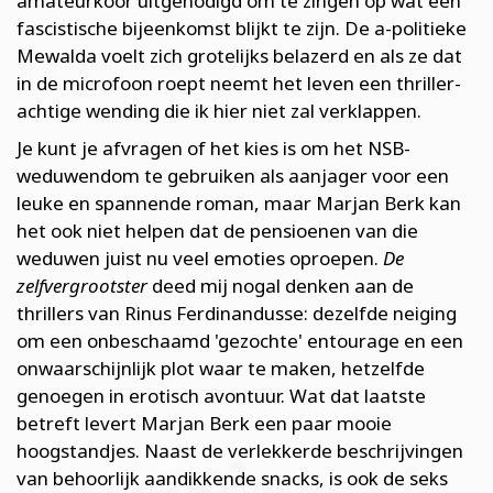
amateurkoor uitgenodigd om te zingen op wat een
fascistische bijeenkomst blijkt te zijn. De a-politieke
Mewalda voelt zich grotelijks belazerd en als ze dat
in de microfoon roept neemt het leven een thriller-
achtige wending die ik hier niet zal verklappen.
Je kunt je afvragen of het kies is om het NSB-
weduwendom te gebruiken als aanjager voor een
leuke en spannende roman, maar Marjan Berk kan
het ook niet helpen dat de pensioenen van die
weduwen juist nu veel emoties oproepen.
De
zelfvergrootster
deed mij nogal denken aan de
thrillers van Rinus Ferdinandusse: dezelfde neiging
om een onbeschaamd 'gezochte' entourage en een
onwaarschijnlijk plot waar te maken, hetzelfde
genoegen in erotisch avontuur. Wat dat laatste
betreft levert Marjan Berk een paar mooie
hoogstandjes. Naast de verlekkerde beschrijvingen
van behoorlijk aandikkende snacks, is ook de seks