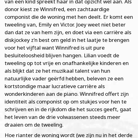
van een kind spreekt haar in dat opzicht wel aan. Als
donor kiest ze Winnifred, een zachtaardige
componist die de woning met hen deelt. Er komt een
tweeling van, Emily en Victor. Joey weet niet beter
dan dat ze van hem zijn, en doet via een carrière als
diskjockey z'n best om geld in het laatje te brengen
voor het vijftal want Winnifred is uit pure
besluiteloosheid blijven hangen. Lilian voedt de
tweeling op tot vrije en onafhankelijke kinderen en
als blijkt dat ze het muzikaal talent van hun
natuurlijke vader geërfd hebben, beleven ze een
kortstondige maar lucratieve carrière als
wonderkinderen aan de piano. Winnifred offert zijn
identiteit als componist op om stukjes voor hen te
schrijven en in de rijkdom die het succes geeft, gaat
het leven van de drie volwassenen steeds meer
draaien om de tweeling.
Hoe rianter de woning wordt (we zijn nu in het derde