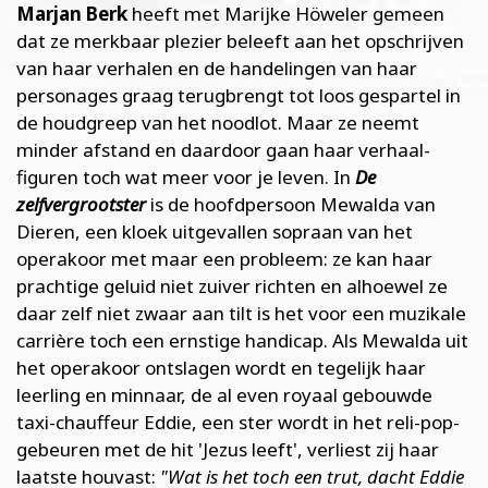
Marjan Berk
heeft met Marijke Höweler gemeen
dat ze merkbaar plezier beleeft aan het opschrijven
van haar verhalen en de handelingen van haar
personages graag terugbrengt tot loos gespartel in
de houdgreep van het noodlot. Maar ze neemt
minder afstand en daardoor gaan haar verhaal-
figuren toch wat meer voor je leven. In
De
zelfvergrootster
is de hoofdpersoon Mewalda van
Dieren, een kloek uitgevallen sopraan van het
operakoor met maar een probleem: ze kan haar
prachtige geluid niet zuiver richten en alhoewel ze
daar zelf niet zwaar aan tilt is het voor een muzikale
carrière toch een ernstige handicap. Als Mewalda uit
het operakoor ontslagen wordt en tegelijk haar
leerling en minnaar, de al even royaal gebouwde
taxi-chauffeur Eddie, een ster wordt in het reli-pop-
gebeuren met de hit 'Jezus leeft', verliest zij haar
laatste houvast:
"Wat is het toch een trut, dacht Eddie