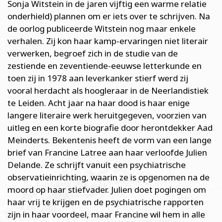
Sonja Witstein in de jaren vijftig een warme relatie
onderhield) plannen om er iets over te schrijven. Na
de oorlog publiceerde Witstein nog maar enkele
verhalen. Zij kon haar kamp-ervaringen niet literair
verwerken, begroef zich in de studie van de
zestiende en zeventiende-eeuwse letterkunde en
toen zij in 1978 aan leverkanker stierf werd zij
vooral herdacht als hoogleraar in de Neerlandistiek
te Leiden. Acht jaar na haar dood is haar enige
langere literaire werk heruitgegeven, voorzien van
uitleg en een korte biografie door herontdekker Aad
Meinderts. Bekentenis heeft de vorm van een lange
brief van Francine Latree aan haar verloofde Julien
Delande. Ze schrijft vanuit een psychiatrische
observatie­inrichting, waarin ze is opgenomen na de
moord op haar stiefvader. Julien doet pogingen om
haar vrij te krijgen en de psychiatrische rapporten
zijn in haar voordeel, maar Francine wil hem in alle