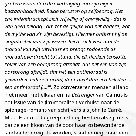
grotere waan dan de overtuiging van zijn eigen
bestaanbaarheid. Beide berusten op zelfbedrog. Het
ene individu schept zich vrijwillig of onvrijwillig - dat is
van geen belang - om tot de gelijke van het andere, wat
de mythe van z'n zijn bevestigt. Hiermee ontkent hij de
singulariteit van zijn wezen, hecht zich vast aan de
moraal van zijn uitvinder en brengt zodoende de
moraalsoverdracht tot stand, die elk denken tenslotte
zover van zijn oorsprong afsnijdt, dat het een
van zijn
oorsprong afsnijdt, dat het een antimoraal is
geworden. Iedere moraal, door meel dan een beleden is
een antimoraal (...)'".
Zo converseren mensen al lang
niet meer met elkaar en na
L'etranger
van Camus is
het issue van de (im)moraliteit verhuisd naar de
spionage-romans van schrijvers als John le Carré.
Maar Francine begreep het nog best en als zij merkt
dat ze een kloon van de door haar zo bewonderde
stiefvader dreigt te worden, staat er nog maar een