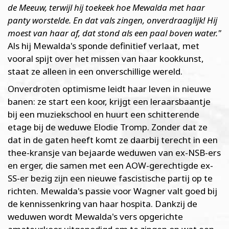
de Meeuw, terwijl hij toekeek hoe Mewalda met haar
panty worstelde. En dat vals zingen, onverdraaglijk! Hij
moest van haar af, dat stond als een paal boven water."
Als hij Mewalda's sponde definitief verlaat, met
vooral spijt over het missen van haar kookkunst,
staat ze alleen in een onverschillige wereld.
Onverdroten optimisme leidt haar leven in nieuwe
banen: ze start een koor, krijgt een leraarsbaantje
bij een muziekschool en huurt een schitterende
etage bij de weduwe Elodie Tromp. Zonder dat ze
dat in de gaten heeft komt ze daarbij terecht in een
thee-kransje van bejaarde weduwen van ex-NSB-ers
en erger, die samen met een AOW-gerechtigde ex-
SS-er bezig zijn een nieuwe fascistische partij op te
richten. Mewalda's passie voor Wagner valt goed bij
de kennissenkring van haar hospita. Dankzij de
weduwen wordt Mewalda's vers opgerichte