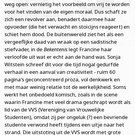
weg open: vernietig het voorbeeld om vrij te worden
voor het vinden van de eigen moraal. Dus schaft ze
zich een revolver aan, benadert daarmee haar
opvoeder (die het verwacht en stoïcijns reageert) en
schiet hem dood. De buitenwereld ziet het als een
vergeeflijke daad van wraak op een sadistische
stiefvader, in de
Bekentenis
legt Francine haar
verloofde uit wat er echt aan de hand was. Sonja
Witstein schreef dit voor die tijd nogal gedurfde
verhaal in een aanval van creativiteit - ruim 60
pagina's geconcentreerd proza, vol denkwerk en
met maar weinig relatie tot de werkelijkheid. Soms
werkt het onbedoeld komisch, zoals in de scene
waarin Francine met veel drama geschrapt wordt als
lid van de VVS (Vereniging van Vrouwelijke
Studenten), omdat zij per ongeluk (?) een bevriende
studente verwond heeft tijdens een uitje naar het
strand. Die uitstoting uit de VVS wordt met grote