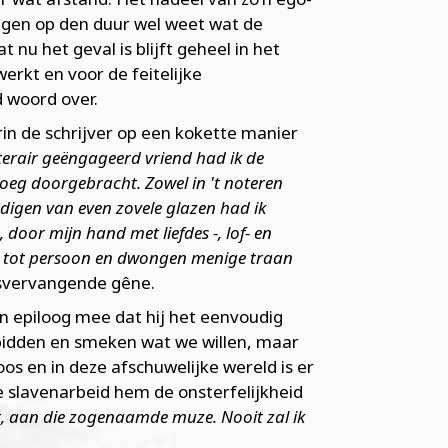
ingen op den duur wel weet wat de
u het geval is blijft geheel in het
erkt en voor de feitelijke
 woord over.
rin de schrijver op een kokette manier
iterair geëngageerd vriend had ik de
oeg doorgebracht. Zowel in 't noteren
edigen van even zovele glazen had ik
oor mijn hand met liefdes -, lof- en
n tot persoon en dwongen menige traan
tsvervangende gêne.
en epiloog mee dat hij het eenvoudig
 bidden en smeken wat we willen, maar
oos en in deze afschuwelijke wereld is er
e slavenarbeid hem de onsterfelijkheid
et, aan die zogenaamde muze. Nooit zal ik