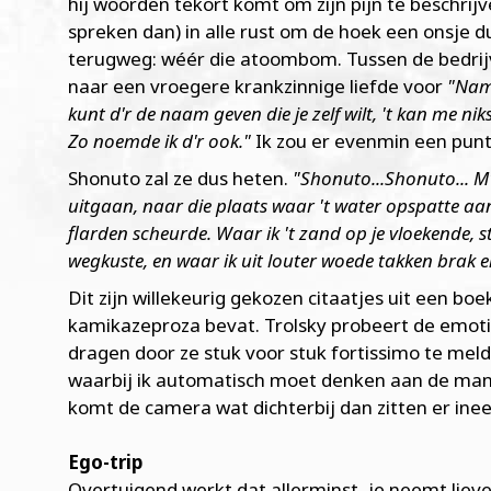
hij woorden tekort komt om zijn pijn te beschrijv
spreken dan) in alle rust om de hoek een onsje 
terugweg: wéér die atoombom. Tussen de bedri
naar een vroegere krankzinnige liefde voor
"Nami
kunt d'r de naam geven die je zelf wilt, 't kan me ni
Zo noemde ik d'r ook."
Ik zou er evenmin een punt
Shonuto zal ze dus heten.
"Shonuto...Shonuto... M
uitgaan, naar die plaats waar 't water opspatte aan 
flarden scheurde. Waar ik 't zand op je vloekende, 
wegkuste, en waar ik uit louter woede takken brak e
Dit zijn willekeurig gekozen citaatjes uit een boe
kamikazeproza bevat. Trolsky probeert de emoti
dragen door ze stuk voor stuk fortissimo te mel
waarbij ik automatisch moet denken aan de manif
komt de camera wat dichterbij dan zitten er ine
Ego-trip
Overtuigend werkt dat allerminst, je neemt lieve