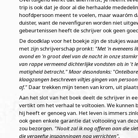
trip is ook dat je door al die herhaalde mededel
hoofdpersoon meent te voelen, maar waaróm dat n
duister, want de nevenfiguren worden niet uitgew
gebeurtenissen heeft de schrijver ook geen goed
De doodklap voor het boekje zijn de stukjes waa
met zijn schrijverschap pronkt:
"Met 'n eveneens l
avond en 'n groot deel van de nacht in onze stamkr
van rappe vermeend dichterlijke vondsten als in 't l
matigheid betracht." Maar desondanks: "Ontelbare, d
klaagzangen beschreven viltjes gingen van persoo
af."
Daar trekken mijn tenen van krom, uit plaa
Aan het slot van het boek deelt de schrijver in e
vertikt om het verhaal te voltooien. We kunnen
hij heeft er genoeg van. Het leven is immers zinl
ook geen enkele garantie dat voltooiing van dez
zou bezorgen.
"Nooit zal ik nog offeren aan die sl
die vergeefse inspanningen nog verrichten".