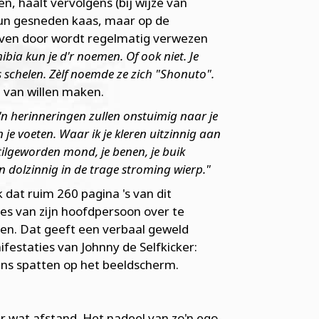
en, haalt vervolgens (bij wijze van
dun gesneden kaas, maar op de
jven door wordt regelmatig verwezen
bia kun je d'r noemen. Of ook niet. Je
ks schelen. Zèlf noemde ze zich "Shonuto".
 van willen maken.
'n herinneringen zullen onstuimig naar je
je voeten. Waar ik je kleren uitzinnig aan
stilgeworden mond, je benen, je buik
n dolzinnig in de trage stroming wierp."
k dat ruim 260 pagina 's van dit
es van zijn hoofdpersoon over te
den. Dat geeft een verbaal geweld
estaties van Johnny de Selfkicker:
ens spatten op het beeldscherm.
r wat afstand. Het nadeel van zo'n ego-