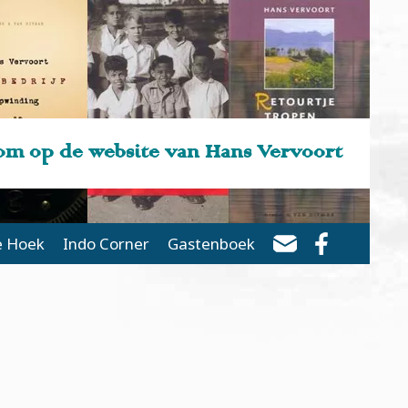
m op de website van Hans Vervoort
e Hoek
Indo Corner
Gastenboek