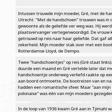
Intussen trouwde mijn moeder, Gré, met de ha
Utrecht. "Met de handschoen" trouwen was in di
gewoonte als de geliefde ver weg was. Hij wer
plaatsvervanger vertegenwoordigd. De vrouw 
getrouwd op reis naar haar geliefde. Dat gaf all
zekerheid. Mijn moeder stak over met een boo
Rotterdamse Lloyd, de Dempo.
Twee "handschoentjes" op reis (Gré staat links).
duurde een maand en Gré vertelde later dat m
handschoentje onderweg verliefd raakte op ee
aan boord ontmoette. De bootreizen van en na
hadden een romantische sfeer. Maar "aan mijn l
polonaise" was één van mijn moeders gezegde
In de loop van 1936 kwam Gré aan in Tjimahi w