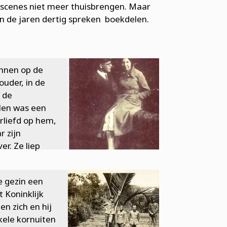
 scenes niet meer thuisbrengen. Maar
in de jaren dertig spreken boekdelen.
ennen op de
ouder, in de
n de
len was een
erliefd op hem,
r zijn
r. Ze liep
 gezin een
 Koninklijk
en zich en hij
nkele kornuiten