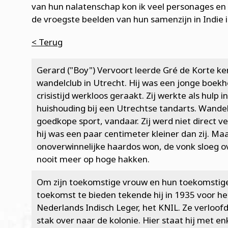
van hun nalatenschap kon ik veel personages en
de vroegste beelden van hun samenzijn in Indie 
< Terug
Gerard ("Boy") Vervoort leerde Gré de Korte k
wandelclub in Utrecht. Hij was een jonge boekh
crisistijd werkloos geraakt. Zij werkte als hulp i
huishouding bij een Utrechtse tandarts. Wande
goedkope sport, vandaar. Zij werd niet direct v
hij was een paar centimeter kleiner dan zij. Maa
onoverwinnelijke haardos won, de vonk sloeg ove
nooit meer op hoge hakken.
Om zijn toekomstige vrouw en hun toekomstige
toekomst te bieden tekende hij in 1935 voor het
Nederlands Indisch Leger, het KNIL. Ze verloofd
stak over naar de kolonie. Hier staat hij met e