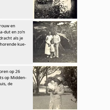
vrouw en
a-dut en zo'n
racht als je
ehorende kue-
oren op 26
ts op Midden-
uis, de