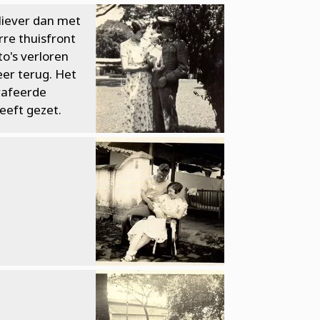
 liever dan met
rre thuisfront
to's verloren
er terug. Het
grafeerde
eeft gezet.