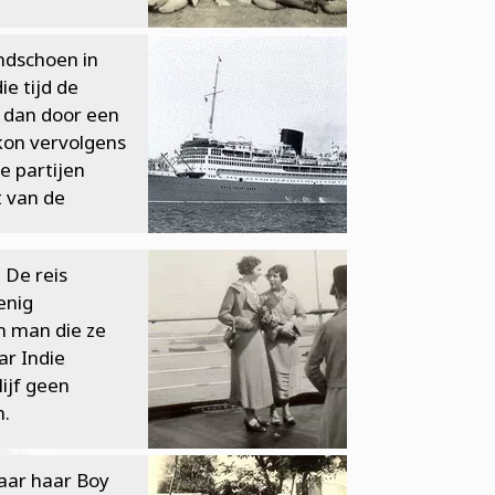
ndschoen in
e tijd de
d dan door een
kon vervolgens
e partijen
t van de
 De reis
enig
n man die ze
ar Indie
ijf geen
n.
aar haar Boy